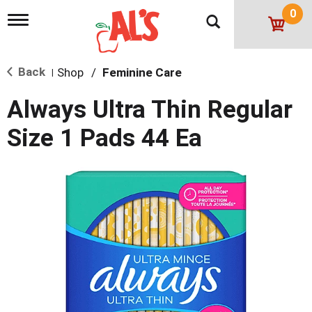
0
T
o
g
g
Back
Shop
/
Feminine Care
l
|
e
n
Always Ultra Thin Regular
a
v
Size 1 Pads 44 Ea
i
g
a
t
i
o
n